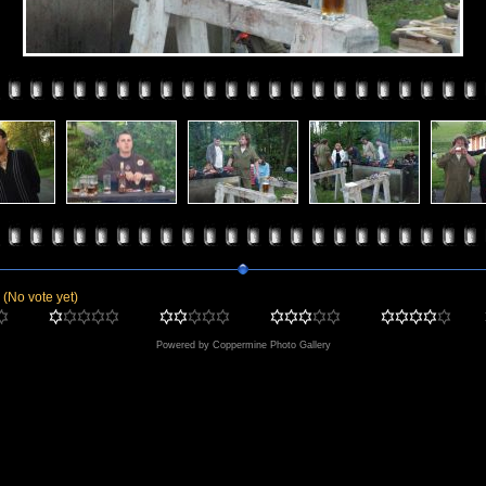
e
(No vote yet)
Powered by
Coppermine Photo Gallery