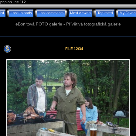
.php on line 112
ist
Last uploads
Last comments
Most viewed
Top rated
My Favori
eBonitová FOTO galerie - Přívětivá fotografická galerie
FILE 12/34