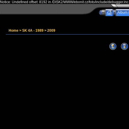
Notice: Undefined offset: 8192 in /DISK2/WWW/ebonit.cz/foto/include/debugger.inc
Album l
Home
>
SK 4A - 1989
>
2009