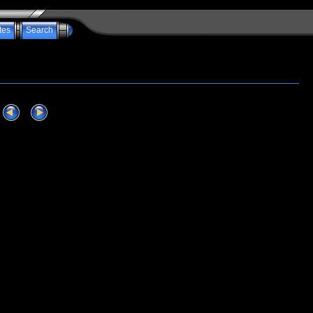
tes
Search