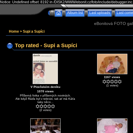
Notice: Undefined offset: 8192 in /DISK2/WWW/ebonit.cz/foto/include/debugger.inc
Album list
Last uploads
Last com
eBonitová FOTO galer
Home
>
Supi a Supíci
Top rated - Supi a Supíci
1167 views
(1 votes)
V Plzeňském deníku
1070 views
Příšerná fotka v příšerných novinách.
Ale když Ráďa byl v televizi, tak ať má Káťa
taky něco...
(2 votes)