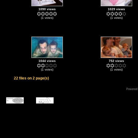
1090 views
1029 views
(1 votes)
(1 votes)
1044 views
752 views
(1 votes)
(1 votes)
22 files on 2 page(s)
Powered