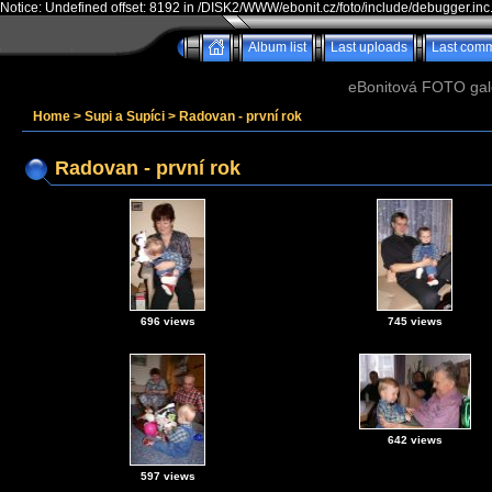
Notice: Undefined offset: 8192 in /DISK2/WWW/ebonit.cz/foto/include/debugger.inc
Album list
Last uploads
Last com
eBonitová FOTO galer
Home
>
Supi a Supíci
>
Radovan - první rok
Radovan - první rok
696 views
745 views
642 views
597 views